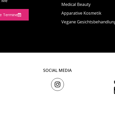
& Me
Medical Beauty
Apparative Kosmetik
ne Termine
Vegane Gesichtsbehandlun
SOCIAL MEDIA
I
n
s
t
a
g
Impressum
Datenschutz