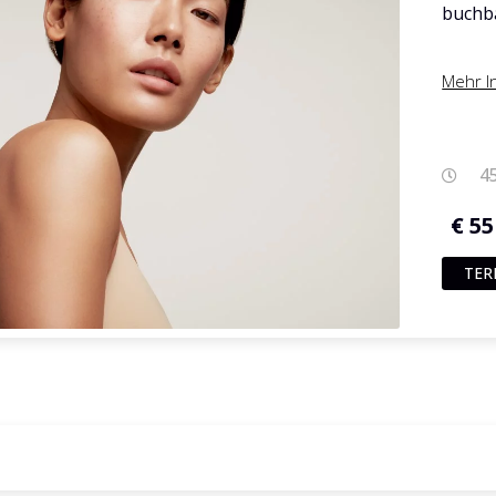
buchb
Mehr I
4
€ 55
TER