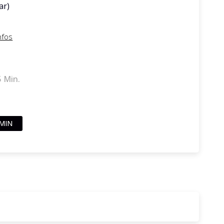
ar)
nfos
5 Min.
MIN