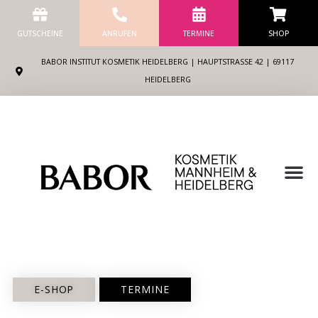
Zum
Inhalt
GUTSCHEINE
ANRUFEN
TERMINE
SHOP
springen
BABOR INSTITUT KOSMETIK HEIDELBERG | HAUPTSTRASSE 42 | 69117 H
EIDELBERG
M
E-SHOP
TERMINE