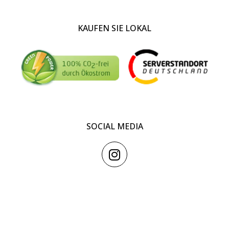
KAUFEN SIE LOKAL
SOCIAL MEDIA
I
n
s
t
a
ZAHLUNGSARTEN IM INSTITUT
g
r