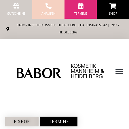
Zum
Inhalt
GUTSCHEINE
ANRUFEN
TERMINE
SHOP
springen
BABOR INSTITUT KOSMETIK HEIDELBERG | HAUPTSTRASSE 42 | 69117 H
EIDELBERG
M
E-SHOP
TERMINE