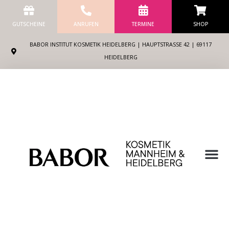
Zum
Inhalt
GUTSCHEINE
ANRUFEN
TERMINE
SHOP
springen
BABOR INSTITUT KOSMETIK HEIDELBERG | HAUPTSTRASSE 42 | 69117 H
EIDELBERG
M