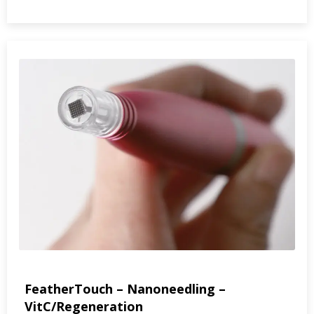
FeatherTouch – Nanoneedling –
VitC/Regeneration